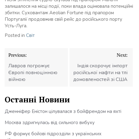
залишалося на місці події, поки влада оцінювала потенційні
збитки. Суховантаж Aeolian Fortune під прапором
Португалії продовжив свій рейс до російського порту
Усть-Луга.
Posted in
Світ
Навігація
Previous:
Next:
записів
Лавров погрожує
Індія скорочує імпорт
Європі повноцінною
російської нафти на тлі
війною
домовленостей зі США
Останні Новини
Дженніфер Еністон цілувалася з бойфрендом на яхті
Москва здригнулась від сильного вибуху
РФ формує бойові підрозділи з українських