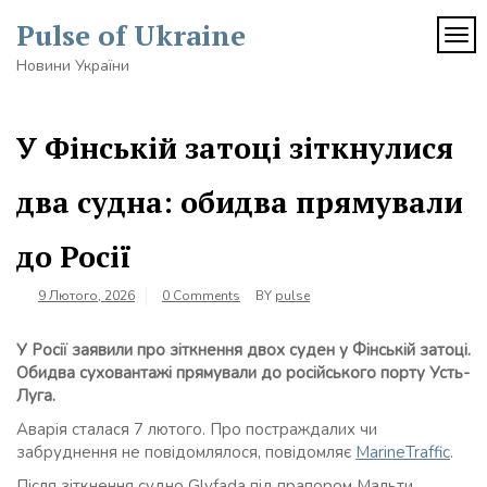
Skip
Pulse of Ukraine
to
TOG
content
Новини України
У Фінській затоці зіткнулися
два судна: обидва прямували
до Росії
9 Лютого, 2026
0 Comments
BY
pulse
У Росії заявили про зіткнення двох суден у Фінській затоці.
Обидва суховантажі прямували до російського порту Усть-
Луга.
Аварія сталася 7 лютого. Про постраждалих чи
забруднення не повідомлялося, повідомляє
MarineTraffic
.
Після зіткнення судно Glyfada під прапором Мальти