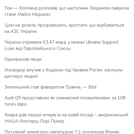
Том — Холланд розповів, що наступним Людиною-павуком
стане Майлз Моралес
Ціни на дизель продовжують зростати: що відбувається
на АЗС України
Україна отримала €3,47 млрд у межах Ukraine Support
Loan від Європейського Союзу
Одноразові люди
Искандер влучив у будинок під Кривим Рогом: загинули
шестеро людей
Зеленський став фаворитом Трампа, — Bild
Audi Q9 представили як семимісний позашляховик за 108
тисяч євро
Хмара дав перше інтервʼю на новій посаді – американській
MAGA-блогерці Лорі Лумер
Потужний землетрус магнітудою 7,1 сколихнув Японію