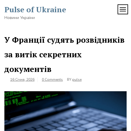
Skip
Pulse of Ukraine
to
TOG
content
Новини України
У Франції судять розвідників
за витік секретних
документів
16 Січня, 2026
0 Comments
BY
pulse