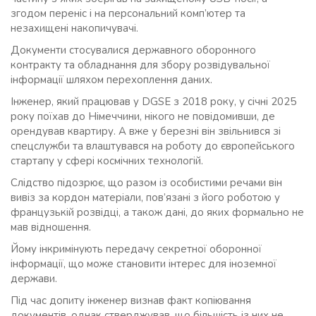
згодом переніс і на персональний комп’ютер та
незахищені накопичувачі.
Документи стосувалися державного оборонного
контракту та обладнання для збору розвідувальної
інформації шляхом перехоплення даних.
Інженер, який працював у DGSE з 2018 року, у січні 2025
року поїхав до Німеччини, нікого не повідомивши, де
орендував квартиру. А вже у березні він звільнився зі
спецслужби та влаштувався на роботу до європейського
стартапу у сфері космічних технологій.
Слідство підозрює, що разом із особистими речами він
вивіз за кордон матеріали, пов’язані з його роботою у
французькій розвідці, а також дані, до яких формально не
мав відношення.
Йому інкримінують передачу секретної оборонної
інформації, що може становити інтерес для іноземної
держави.
Під час допиту інженер визнав факт копіювання
документів, однак стверджував, що більшість із них не