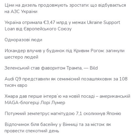
Ціни на дизель продовжують зростати: що відбувається
на АЗС України
Україна отримала €3,47 млрд у межах Ukraine Support
Loan від Європейського Союзу
Одноразові люди
Искандер влучив у будинок під Кривим Рогом: загинули
шестеро людей
Зеленський став фаворитом Трампа, — Bild
Audi Q9 представили як семимісний позашляховик за 108
тисяч євро
Хмара дав перше інтервʼю на новій посаді – американській
MAGA-блогерці Лорі Лумер
Потужний землетрус магнітудою 7,1 сколихнув Японію
Відпочинок біля басейну у Вінниці та за містом: як
провести спекотний день