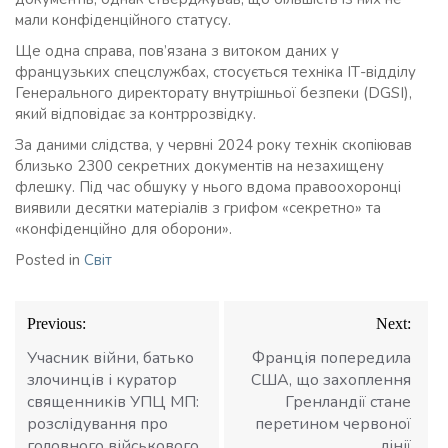
мали конфіденційного статусу.
Ще одна справа, пов’язана з витоком даних у
французьких спецслужбах, стосується техніка ІТ-відділу
Генерального директорату внутрішньої безпеки (DGSI),
який відповідає за контррозвідку.
За даними слідства, у червні 2024 року технік скопіював
близько 2300 секретних документів на незахищену
флешку. Під час обшуку у нього вдома правоохоронці
виявили десятки матеріалів з грифом «секретно» та
«конфіденційно для оборони».
Posted in
Світ
Навігація
Previous:
Next:
записів
Учасник війни, батько
Франція попередила
злочинців і куратор
США, що захоплення
священників УПЦ МП:
Гренландії стане
розслідування про
перетином червоної
головного військового
лінії