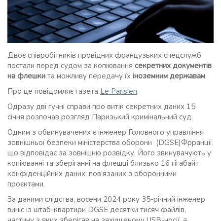
Двоє співробітників провідних французьких спецслужб
постали перед судом за копіювання
секретних документів
на флешки
та можливу передачу їх
іноземним державам
.
Про це повідомляє газета
Le Parisien
.
Одразу дві гучні справи про витік секретних даних 15
січня розпочав розгляд Паризький кримінальний суд.
Одним з обвинувачених є інженер Головного управління
зовнішньої безпеки міністерства оборони (DGSE)Фрранції,
що відповідає за зовнішню розвідку. Його звинувачують у
копіюванні та зберіганні на флешці близько 16 гігабайт
конфіденційних даних, пов’язаних з оборонними
проєктами.
За даними слідства, восени 2024 року 35-річний інженер
виніс із штаб-квартири DGSE десятки тисяч файлів,
частину з яких зберігав на захищеному USB-носії, а