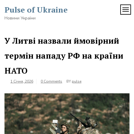
Skip
Pulse of Ukraine
to
TOG
content
Новини України
У Литві назвали ймовірний
термін нападу РФ на країни
НАТО
1 Січня, 2026
0 Comments
BY
pulse