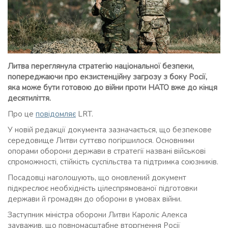
Литва переглянула стратегію національної безпеки,
попереджаючи про екзистенційну загрозу з боку Росії,
яка може бути готовою до війни проти НАТО вже до кінця
десятиліття.
Про це
повідомляє
LRT.
У новій редакції документа зазначається, що безпекове
середовище Литви суттєво погіршилося. Основними
опорами оборони держави в стратегії названі військові
спроможності, стійкість суспільства та підтримка союзників.
Посадовці наголошують, що оновлений документ
підкреслює необхідність цілеспрямованої підготовки
держави й громадян до оборони в умовах війни.
Заступник міністра оборони Литви Кароліс Алекса
зауважив, що повномасштабне вторгнення Росії