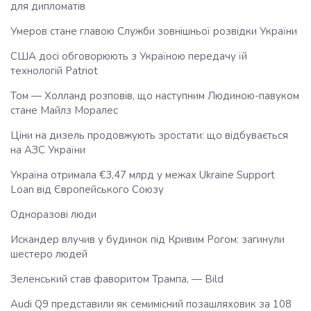
для дипломатів
Умеров стане главою Служби зовнішньої розвідки України
США досі обговорюють з Україною передачу їй
технологій Patriot
Том — Холланд розповів, що наступним Людиною-павуком
стане Майлз Моралес
Ціни на дизель продовжують зростати: що відбувається
на АЗС України
Україна отримала €3,47 млрд у межах Ukraine Support
Loan від Європейського Союзу
Одноразові люди
Искандер влучив у будинок під Кривим Рогом: загинули
шестеро людей
Зеленський став фаворитом Трампа, — Bild
Audi Q9 представили як семимісний позашляховик за 108