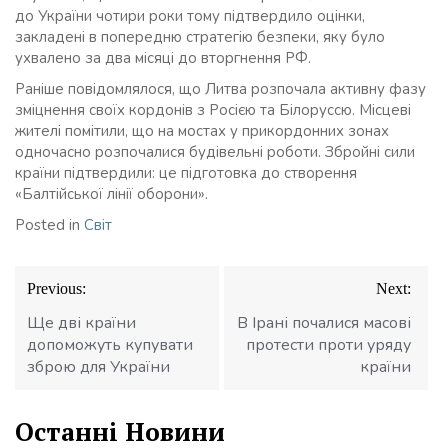
до України чотири роки тому підтвердило оцінки,
закладені в попередню стратегію безпеки, яку було
ухвалено за два місяці до вторгнення РФ.
Раніше повідомлялося, що Литва розпочала активну фазу
зміцнення своїх кордонів з Росією та Білоруссю. Місцеві
жителі помітили, що на мостах у прикордонних зонах
одночасно розпочалися будівельні роботи. Збройні сили
країни підтвердили: це підготовка до створення
«Балтійської лінії оборони».
Posted in
Світ
Навігація
Previous:
Next:
записів
Ще дві країни
В Ірані почалися масові
допоможуть купувати
протести проти уряду
зброю для України
країни
Останні Новини