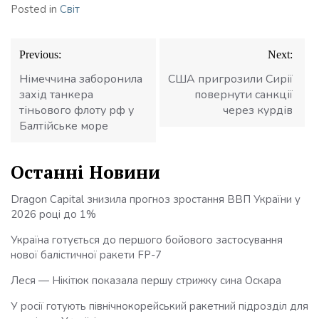
Posted in
Світ
Навігація
Previous:
Next:
записів
Німеччина заборонила
США пригрозили Сирії
захід танкера
повернути санкції
тіньового флоту рф у
через курдів
Балтійське море
Останні Новини
Dragon Capital знизила прогноз зростання ВВП України у
2026 році до 1%
Україна готується до першого бойового застосування
нової балістичної ракети FP-7
Леся — Нікітюк показала першу стрижку сина Оскара
У росії готують північнокорейський ракетний підрозділ для