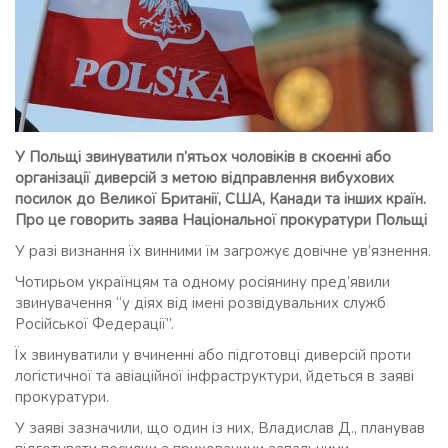
У Польщі звинуватили п’ятьох чоловіків в скоєнні або
організації диверсій з метою відправлення вибухових
посилок до Великої Британії, США, Канади та інших країн.
Про це говорить заява Національної прокуратури Польщі
У разі визнання їх винними їм загрожує довічне ув’язнення.
Чотирьом українцям та одному росіянину пред’явили
звинувачення “у діях від імені розвідувальних служб
Російської Федерації”.
Їх звинуватили у вчиненні або підготовці диверсій проти
логістичної та авіаційної інфраструктури, йдеться в заяві
прокуратури.
У заяві зазначили, що один із них, Владислав Д., планував