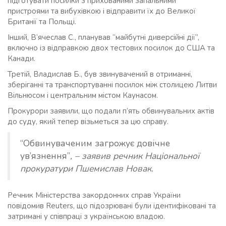
підготувати посилки з прихованими запальними
пристроями та вибухівкою і відправити їх до Великої
Британії та Польщі.
Інший, В’ячеслав С., планував “майбутні диверсійні дії”,
включно із відправкою двох тестових посилок до США та
Канади.
Третій, Владислав Б., був звинувачений в отриманні,
зберіганні та транспортуванні посилок між столицею Литви
Вільнюсом і центральним містом Каунасом.
Прокурори заявили, що подали п’ять обвинувальних актів
до суду, який тепер візьметься за цю справу.
“Обвинуваченим загрожує довічне
ув’язнення”
, – заявив речник Національної
прокуратури Пшемислав Новак.
Речник Міністерства закордонних справ України
повідомив Reuters, що підозрювані були ідентифіковані та
затримані у співпраці з українською владою.