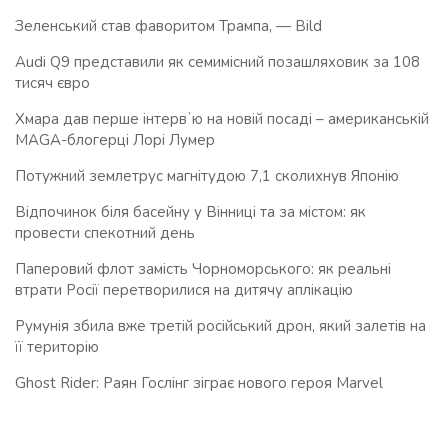
Зеленський став фаворитом Трампа, — Bild
Audi Q9 представили як семимісний позашляховик за 108
тисяч євро
Хмара дав перше інтервʼю на новій посаді – американській
MAGA-блогерці Лорі Лумер
Потужний землетрус магнітудою 7,1 сколихнув Японію
Відпочинок біля басейну у Вінниці та за містом: як
провести спекотний день
Паперовий флот замість Чорноморського: як реальні
втрати Росії перетворилися на дитячу аплікацію
Румунія збила вже третій російський дрон, який залетів на
її територію
Ghost Rider: Раян Гослінг зіграє нового героя Marvel