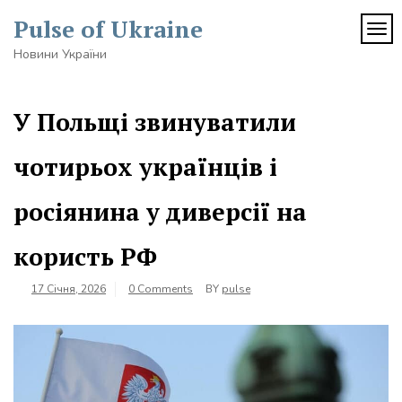
Skip
Pulse of Ukraine
to
TOG
content
Новини України
У Польщі звинуватили
чотирьох українців і
росіянина у диверсії на
користь РФ
17 Січня, 2026
0 Comments
BY
pulse