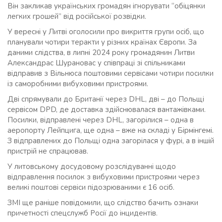
Він закликав українських громадян ігнорувати “обіцянки
легких грошей” від російської розвідки.
У вересні у Литві оголосили про викриття групи осіб, що
планували чотири теракти у різних країнах Європи. За
даними слідства, в липні 2024 року громадянин Литви
Александрас Шурановас у співпраці зі спільниками
відправив з Вільнюса поштовими сервісами чотири посилки
із саморобними вибуховими пристроями.
Дві спрямували до Британії через DHL, дві – до Польщі
сервісом DPD, де доставка здійснювалася вантажівками.
Посилки, відправлені через DHL, загорілися – одна в
аеропорту Лейпцига, ще одна – вже на складі у Бірмінгемі.
З відправлених до Польщі одна загорілася у фурі, а в іншій
пристрій не спрацював.
У литовському досудовому розслідуванні щодо
відправлення посилок з вибуховими пристроями через
великі поштові сервіси підозрюваними є 16 осіб.
ЗМІ ще раніше повідомили, що слідство бачить ознаки
причетності спецслужб Росії до інцидентів.