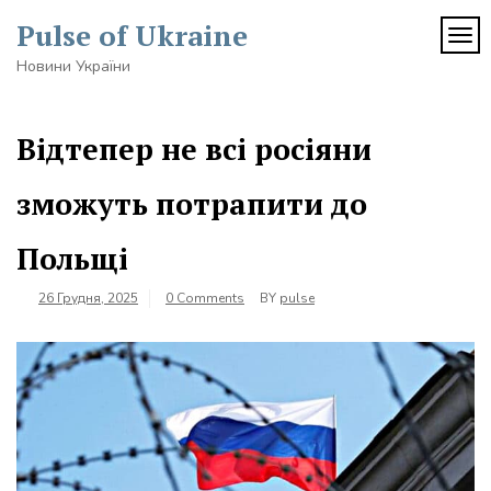
Skip
Pulse of Ukraine
to
TOG
content
Новини України
Відтепер не всі росіяни
зможуть потрапити до
Польщі
26 Грудня, 2025
0 Comments
BY
pulse