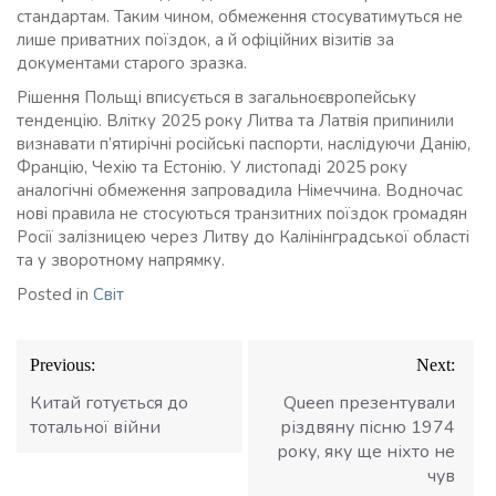
стандартам. Таким чином, обмеження стосуватимуться не
лише приватних поїздок, а й офіційних візитів за
документами старого зразка.
Рішення Польщі вписується в загальноєвропейську
тенденцію. Влітку 2025 року Литва та Латвія припинили
визнавати п’ятирічні російські паспорти, наслідуючи Данію,
Францію, Чехію та Естонію. У листопаді 2025 року
аналогічні обмеження запровадила Німеччина. Водночас
нові правила не стосуються транзитних поїздок громадян
Росії залізницею через Литву до Калінінградської області
та у зворотному напрямку.
Posted in
Світ
Навігація
Previous:
Next:
записів
Китай готується до
Queen презентували
тотальної війни
різдвяну пісню 1974
року, яку ще ніхто не
чув