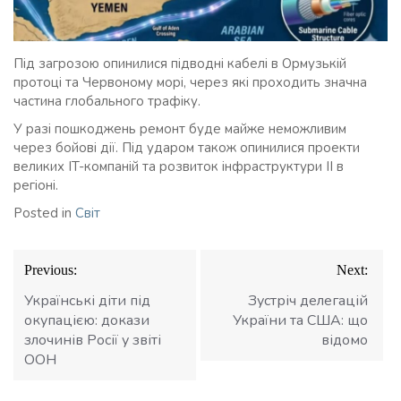
Під загрозою опинилися підводні кабелі в Ормузькій
протоці та Червоному морі, через які проходить значна
частина глобального трафіку.
У разі пошкоджень ремонт буде майже неможливим
через бойові дії. Під ударом також опинилися проекти
великих IT-компаній та розвиток інфраструктури ІІ в
регіоні.
Posted in
Світ
Навігація
Previous:
Next:
записів
Українські діти під
Зустріч делегацій
окупацією: докази
України та США: що
злочинів Росії у звіті
відомо
ООН