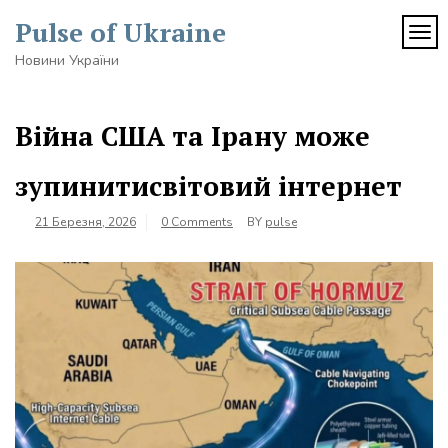
Skip
Pulse of Ukraine
to
TOG
content
Новини України
Війна США та Ірану може
зупинитисвітовий інтернет
21 Березня, 2026
0 Comments
BY
pulse