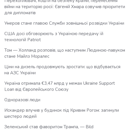
Перехоплювачі, кошти на безпеку країни, перенесення
війни на територію росії: Євгеній Хмара озвучив пріоритети
для дипломатів
Умеров стане главою Служби зовнішньої розвідки України
США досі обговорюють з Україною передачу їй
технологій Patriot
Том — Холланд розповів, що наступним Людиною-павуком
стане Майлз Моралес
Ціни на дизель продовжують зростати: що відбувається
на АЗС України
Україна отримала €3,47 млрд у межах Ukraine Support
Loan від Європейського Союзу
Одноразові люди
Искандер влучив у будинок під Кривим Рогом: загинули
шестеро людей
Зеленський став фаворитом Трампа, — Bild