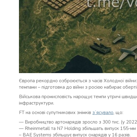
Європа рекордно озброюється з часів Холодної війни:
темпами – підготовка до війни з росією набирає оберті
Військова промисловість нарощує темпи утричі швидше,
інфраструктури.
FT на основі супутникових знімків
зʼясувало
, що:
— Виробництво артснарядів зросло з 300 тис. (у 2022) 
— Rheinmetall та N7 Holding збільшать випуск 155-мм 
– BAE Systems збільшує випуск снарядів у 16 разів.