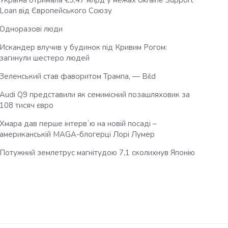
Україна отримала €3,47 млрд у межах Ukraine Support
Loan від Європейського Союзу
Одноразові люди
Искандер влучив у будинок під Кривим Рогом:
загинули шестеро людей
Зеленський став фаворитом Трампа, — Bild
Audi Q9 представили як семимісний позашляховик за
108 тисяч євро
Хмара дав перше інтервʼю на новій посаді –
американській MAGA-блогерці Лорі Лумер
Потужний землетрус магнітудою 7,1 сколихнув Японію