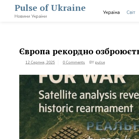
Skip
Pulse of Ukraine
to
Україна
Світ
content
Новини України
Європа рекордно озброюєтьс
12 Серпня, 2025
0 Comments
BY
pulse