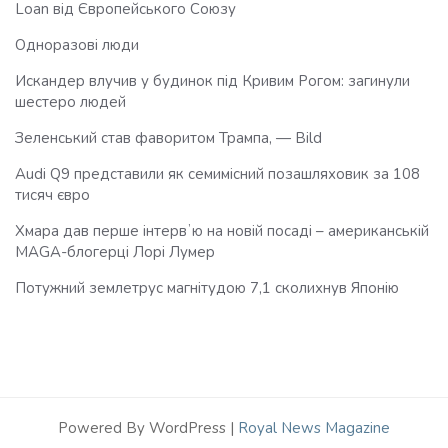
Loan від Європейського Союзу
Одноразові люди
Искандер влучив у будинок під Кривим Рогом: загинули
шестеро людей
Зеленський став фаворитом Трампа, — Bild
Audi Q9 представили як семимісний позашляховик за 108
тисяч євро
Хмара дав перше інтервʼю на новій посаді – американській
MAGA-блогерці Лорі Лумер
Потужний землетрус магнітудою 7,1 сколихнув Японію
Powered By WordPress |
Royal News Magazine