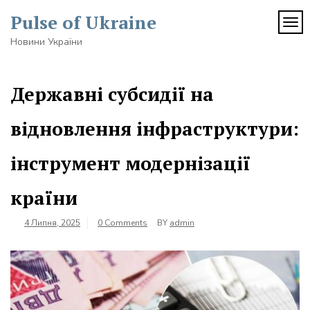
Skip
Pulse of Ukraine
to
TOG
content
Новини України
Державні субсидії на
відновлення інфраструктури:
інструмент модернізації
країни
4 Липня, 2025
0 Comments
BY
admin