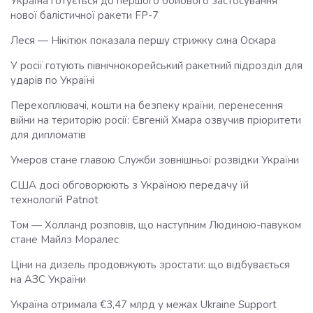
Україна готується до першого бойового застосування
нової балістичної ракети FP-7
Леся — Нікітюк показала першу стрижку сина Оскара
У росії готують північнокорейський ракетний підрозділ для
ударів по Україні
Перехоплювачі, кошти на безпеку країни, перенесення
війни на територію росії: Євгеній Хмара озвучив пріоритети
для дипломатів
Умеров стане главою Служби зовнішньої розвідки України
США досі обговорюють з Україною передачу їй
технологій Patriot
Том — Холланд розповів, що наступним Людиною-павуком
стане Майлз Моралес
Ціни на дизель продовжують зростати: що відбувається
на АЗС України
Україна отримала €3,47 млрд у межах Ukraine Support