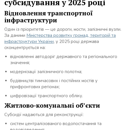
субсидування у 2025 році
Відновлення транспортної
інфраструктури
Один із пріоритетів — це дороги, мости, залізничні вузли.
За даними
Міністерства розвитку громад, територій та
інфраструктури України
, у 2025 році держава
сконцентрується на:
відновленні автодоріг державного та регіонального
значення;
модернізації залізничного полотна;
будівництві тимчасових і постійних мостів у
прифронтових регіонах;
цифровізації транспортного обліку.
Житлово-комунальні об’єкти
Субсидії надаються для реконструкції:
систем централізованого водопостачання та
водовідведення;