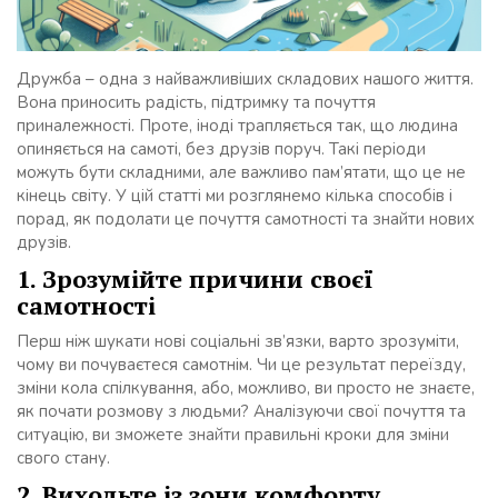
Дружба – одна з найважливіших складових нашого життя.
Вона приносить радість, підтримку та почуття
приналежності. Проте, іноді трапляється так, що людина
опиняється на самоті, без друзів поруч. Такі періоди
можуть бути складними, але важливо пам’ятати, що це не
кінець світу. У цій статті ми розглянемо кілька способів і
порад, як подолати це почуття самотності та знайти нових
друзів.
1. Зрозумійте причини своєї
самотності
Перш ніж шукати нові соціальні зв’язки, варто зрозуміти,
чому ви почуваєтеся самотнім. Чи це результат переїзду,
зміни кола спілкування, або, можливо, ви просто не знаєте,
як почати розмову з людьми? Аналізуючи свої почуття та
ситуацію, ви зможете знайти правильні кроки для зміни
свого стану.
2. Виходьте із зони комфорту