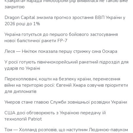
«Закрита» нарада Міноборони рф виявилася не такою вже
закритою
Dragon Capital знизила прогноз зростання ВВП України у
2026 році до 1%
Україна готується до першого бойового застосування
нової балістичної ракети FP-7
Леся — Нікітюк показала першу стрижку сина Оскара
У росії готують північнокорейський ракетний підрозділ для
ударів по Україні
Перехоплювачі, кошти на безпеку країни, перенесення
війни на територію росії: Євгеній Хмара озвучив пріоритети
для дипломатів
Умеров стане главою Служби зовнішньої розвідки України
США досі обговорюють з Україною передачу їй
технологій Patriot
Том — Холланд розповів, що наступним Людиною-павуком