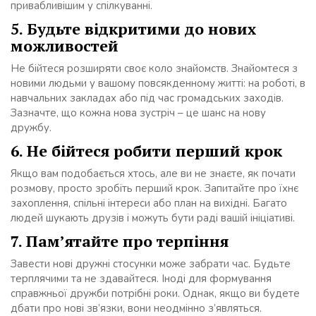
привабливішим у спілкуванні.
5. Будьте відкритими до нових
можливостей
Не бійтеся розширяти своє коло знайомств. Знайомтеся з
новими людьми у вашому повсякденному житті: на роботі, в
навчальних закладах або під час громадських заходів.
Зазначте, що кожна нова зустріч – це шанс на нову
дружбу.
6. Не бійтеся робити перший крок
Якщо вам подобається хтось, але ви не знаєте, як почати
розмову, просто зробіть перший крок. Запитайте про їхнє
захоплення, спільні інтереси або план на вихідні. Багато
людей шукають друзів і можуть бути раді вашій ініціативі.
7. Пам’ятайте про терпіння
Завести нові дружні стосунки може забрати час. Будьте
терплячими та не здавайтеся. Іноді для формування
справжньої дружби потрібні роки. Однак, якщо ви будете
дбати про нові зв’язки, вони неодмінно з’являться.