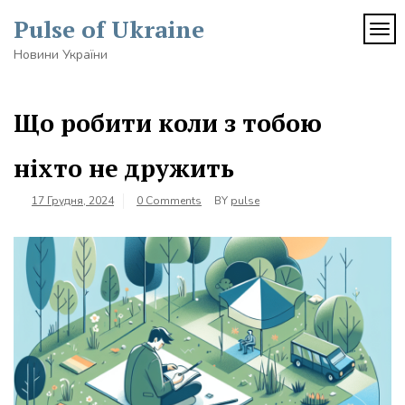
Skip
Pulse of Ukraine
to
TOG
content
Новини України
Що робити коли з тобою
ніхто не дружить
17 Грудня, 2024
0 Comments
BY
pulse