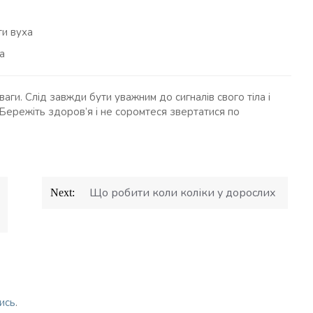
ти вуха
а
аги. Слід завжди бути уважним до сигналів свого тіла і
 Бережіть здоров’я і не соромтеся звертатися по
Що робити коли коліки у дорослих
Next:
ись
.