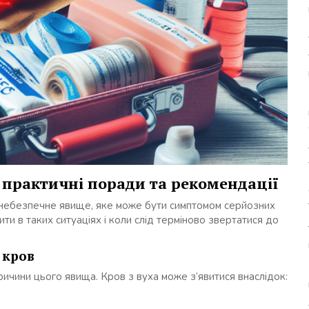
: практичні поради та рекомендації
о небезпечне явище, яке може бути симптомом серйозних
ти в таких ситуаціях і коли слід терміново звертатися до
 кров
ричини цього явища. Кров з вуха може з’явитися внаслідок: