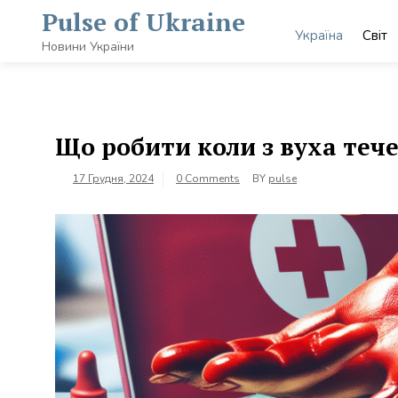
Skip
Pulse of Ukraine
to
Україна
Світ
content
Новини України
Що робити коли з вуха тече
17 Грудня, 2024
0 Comments
BY
pulse