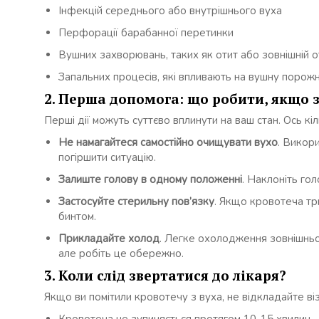
Інфекцій середнього або внутрішнього вуха
Перфорації барабанної перетинки
Вушних захворювань, таких як отит або зовнішній о
Запальних процесів, які впливають на вушну порож
2. Перша допомога: що робити, якщо з
Перші дії можуть суттєво вплинути на ваш стан. Ось кі
Не намагайтеся самостійно очищувати вухо
. Викор
погіршити ситуацію.
Залиште голову в одному положенні
. Наклоніть гол
Застосуйте стерильну пов’язку
. Якщо кровотеча тр
бинтом.
Прикладайте холод
. Легке охолодження зовнішньо
але робіть це обережно.
3. Коли слід звертатися до лікаря?
Якщо ви помітили кровотечу з вуха, не відкладайте ві