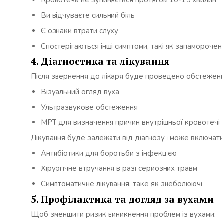
Кровотеча не зупиняється протягом 10-15 хвилин
Ви відчуваєте сильний біль
Є ознаки втрати слуху
Спостерігаються інші симптоми, такі як запамороче
4. Діагностика та лікування
Після звернення до лікаря буде проведено обстеженн
Візуальний огляд вуха
Ультразвукове обстеження
МРТ для визначення причин внутрішньої кровотечі
Лікування буде залежати від діагнозу і може включати
Антибіотики для боротьби з інфекцією
Хірургічне втручання в разі серйозних травм
Симптоматичне лікування, таке як знеболюючі
5. Профілактика та догляд за вухами
Щоб зменшити ризик виникнення проблем із вухами: