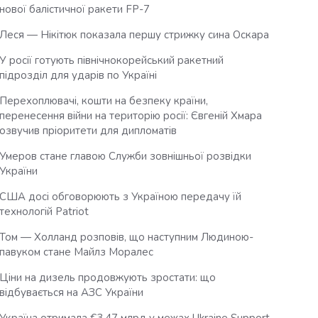
нової балістичної ракети FP-7
Леся — Нікітюк показала першу стрижку сина Оскара
У росії готують північнокорейський ракетний
підрозділ для ударів по Україні
Перехоплювачі, кошти на безпеку країни,
перенесення війни на територію росії: Євгеній Хмара
озвучив пріоритети для дипломатів
Умеров стане главою Служби зовнішньої розвідки
України
США досі обговорюють з Україною передачу їй
технологій Patriot
Том — Холланд розповів, що наступним Людиною-
павуком стане Майлз Моралес
Ціни на дизель продовжують зростати: що
відбувається на АЗС України