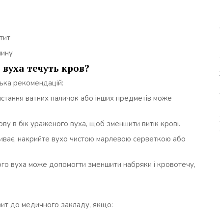
тит
нину
 вуха течуть кров?
лька рекомендацій:
истання ватних паличок або інших предметів може
ову в бік ураженого вуха, щоб зменшити витік крові.
иває, накрийте вухо чистою марлевою серветкою або
го вуха може допомогти зменшити набряки і кровотечу,
зит до медичного закладу, якщо: