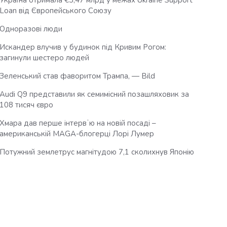
Україна отримала €3,47 млрд у межах Ukraine Support
Loan від Європейського Союзу
Одноразові люди
Искандер влучив у будинок під Кривим Рогом:
загинули шестеро людей
Зеленський став фаворитом Трампа, — Bild
Audi Q9 представили як семимісний позашляховик за
108 тисяч євро
Хмара дав перше інтервʼю на новій посаді –
американській MAGA-блогерці Лорі Лумер
Потужний землетрус магнітудою 7,1 сколихнув Японію