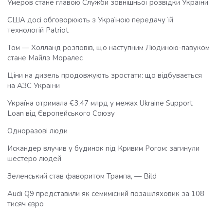
Умеров стане главою Служби зовнішньої розвідки України
США досі обговорюють з Україною передачу їй
технологій Patriot
Том — Холланд розповів, що наступним Людиною-павуком
стане Майлз Моралес
Ціни на дизель продовжують зростати: що відбувається
на АЗС України
Україна отримала €3,47 млрд у межах Ukraine Support
Loan від Європейського Союзу
Одноразові люди
Искандер влучив у будинок під Кривим Рогом: загинули
шестеро людей
Зеленський став фаворитом Трампа, — Bild
Audi Q9 представили як семимісний позашляховик за 108
тисяч євро