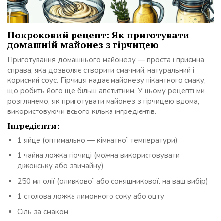
Покроковий рецепт: Як приготувати
домашній майонез з гірчицею
Приготування домашнього майонезу — проста і приємна
справа, яка дозволяє створити смачний, натуральний і
корисний соус. Гірчиця надає майонезу пікантного смаку,
що робить його ще більш апетитним. У цьому рецепті ми
розглянемо, як приготувати майонез з гірчицею вдома,
використовуючи всього кілька інгредієнтів.
Інгредієнти:
1 яйце (оптимально — кімнатної температури)
1 чайна ложка гірчиці (можна використовувати
діжонську або звичайну)
250 мл олії (оливкової або соняшникової, на ваш вибір)
1 столова ложка лимонного соку або оцту
Сіль за смаком