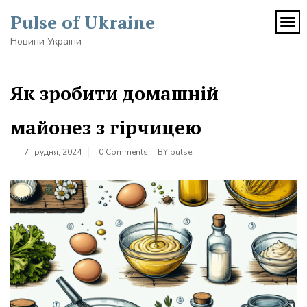
Skip
Pulse of Ukraine
to
TOG
content
Новини України
Як зробити домашній
майонез з гірчицею
7 Грудня, 2024
0 Comments
BY
pulse