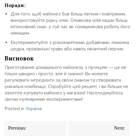
Поради:
Для того, щоб майонез був більш легким і повітряним,
використовуйте рідку олію. Оливкова олія надає більш
інтенсивний смак, у той час як соняшникова робить його
ніжнішим.
Експериментуйте з різноманітними добавками: лимонна
цедра, прованські трави або навіть пікантний перчик.
Висновок
Приготування домашнього майонезу з гірчицею — це не
тільки швидко і просто, але й смачно! Ви можете
регулювати інгредієнти за своїм смаком та створювати
унікальні комбінації. Спробуйте цей рецепт, і ви більше не
захотіте купувати майонез у магазині! Насолоджуйтесь
своїми кулінарними експериментами!
Posted in
Україна
Навігація
Previous:
Next:
записів