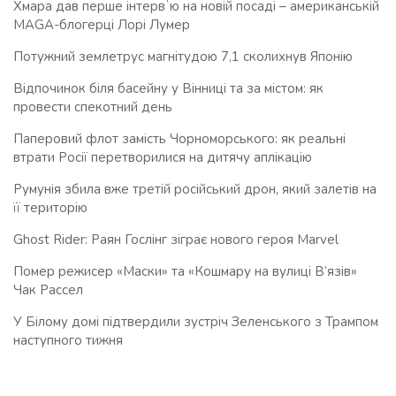
Хмара дав перше інтервʼю на новій посаді – американській
MAGA-блогерці Лорі Лумер
Потужний землетрус магнітудою 7,1 сколихнув Японію
Відпочинок біля басейну у Вінниці та за містом: як
провести спекотний день
Паперовий флот замість Чорноморського: як реальні
втрати Росії перетворилися на дитячу аплікацію
Румунія збила вже третій російський дрон, який залетів на
її територію
Ghost Rider: Раян Гослінг зіграє нового героя Marvel
Помер режисер «Маски» та «Кошмару на вулиці В’язів»
Чак Рассел
У Білому домі підтвердили зустріч Зеленського з Трампом
наступного тижня