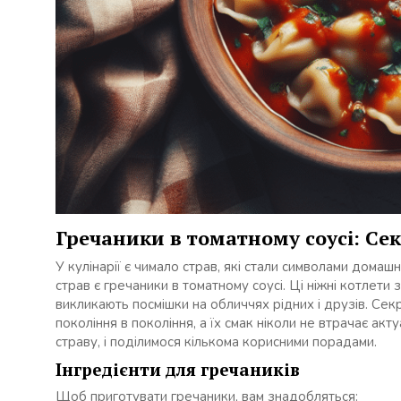
Гречаники в томатному соусі: Сек
У кулінарії є чимало страв, які стали символами домашн
страв є гречаники в томатному соусі. Ці ніжні котлети 
викликають посмішки на обличчях рідних і друзів. Се
покоління в покоління, а їх смак ніколи не втрачає ак
страву, і поділимося кількома корисними порадами.
Інгредієнти для гречаників
Щоб приготувати гречаники, вам знадобляться: