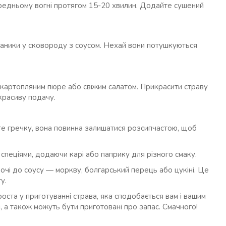
редньому вогні протягом 15-20 хвилин. Додайте сушений
чаники у сковороду з соусом. Нехай вони потушкуються
 картопляним пюре або свіжим салатом. Прикрасити страву
 красиву подачу.
 гречку, вона повинна залишатися розсипчастою, щоб
спеціями, додаючи карі або паприку для різного смаку.
очі до соусу — моркву, болгарський перець або цукіні. Це
у.
роста у приготуванні страва, яка сподобається вам і вашим
, а також можуть бути приготовані про запас. Смачного!