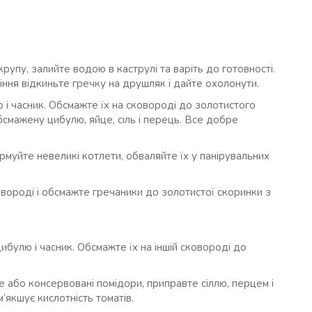
упу, залийте водою в каструлі та варіть до готовності.
іння відкиньте гречку на друшляк і дайте охолонути.
і часник. Обсмажте їх на сковороді до золотистого
смажену цибулю, яйце, сіль і перець. Все добре
муйте невеликі котлети, обваляйте їх у панірувальних
овороді і обсмажте гречаники до золотистої скоринки з
ибулю і часник. Обсмажте їх на іншій сковороді до
або консервовані помідори, приправте сіллю, перцем і
’якшує кислотність томатів.