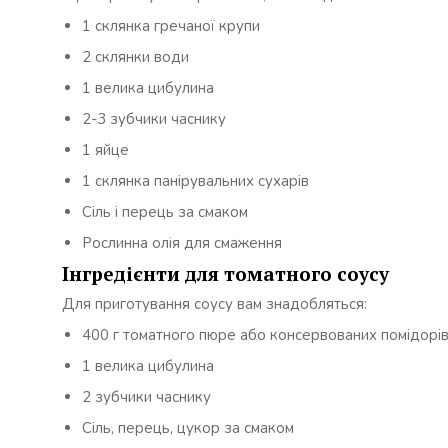
1 склянка гречаної крупи
2 склянки води
1 велика цибулина
2-3 зубчики часнику
1 яйце
1 склянка панірувальних сухарів
Сіль і перець за смаком
Рослинна олія для смаження
Інгредієнти для томатного соусу
Для приготування соусу вам знадобляться:
400 г томатного пюре або консервованих помідорі
1 велика цибулина
2 зубчики часнику
Сіль, перець, цукор за смаком