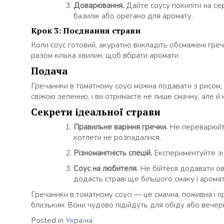
Доварювання.
Дайте соусу покипіти на се
базилік або орегано для аромату.
Крок 3: Поєднання страви
Коли соус готовий, акуратно викладіть обсмажені гре
разом кілька хвилин, щоб вбрати аромати.
Подача
Гречаники в томатному соусі можна подавати з рисом,
свіжою зеленню, і ви отримаєте не лише смачну, але й
Секрети ідеальної страви
Правильне варіння гречки.
Не переварюйте
котлети не розпадалися.
Різноманітність спецій.
Експериментуйте зі 
Соус на любителя.
Не бійтеся додавати ов
додасть страві ще більшого смаку і аромат
Гречаники в томатному соусі — це смачна, поживна і п
близьким. Вони чудово підійдуть для обіду або вечері
Posted in
Україна