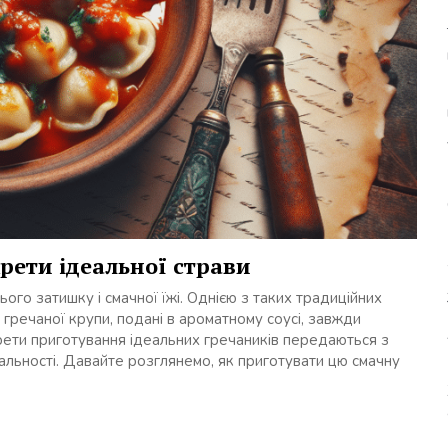
рети ідеальної страви
ього затишку і смачної їжі. Однією з таких традиційних
з гречаної крупи, подані в ароматному соусі, завжди
крети приготування ідеальних гречаників передаються з
туальності. Давайте розглянемо, як приготувати цю смачну