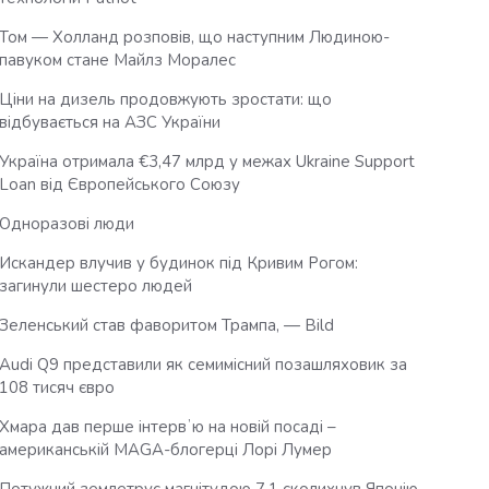
Том — Холланд розповів, що наступним Людиною-
павуком стане Майлз Моралес
Ціни на дизель продовжують зростати: що
відбувається на АЗС України
Україна отримала €3,47 млрд у межах Ukraine Support
Loan від Європейського Союзу
Одноразові люди
Искандер влучив у будинок під Кривим Рогом:
загинули шестеро людей
Зеленський став фаворитом Трампа, — Bild
Audi Q9 представили як семимісний позашляховик за
108 тисяч євро
Хмара дав перше інтервʼю на новій посаді –
американській MAGA-блогерці Лорі Лумер