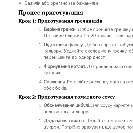
Базилік або орегано (за бажанням)
Процес приготування
Крок 1: Приготування гречаників
Варіння гречки.
Добре промийте гречану кр
Це займе близько 15-20 хвилин. Після вар
Підготовка фаршу.
Дрібно наріжте цибулю 
кольору. З’єднайте охолоджену гречку, об
перемішайте до однорідності.
Формування котлет.
З отриманої маси сфор
сухарях.
Смаження.
Розігрійте рослинну олію на ск
обох боків.
Крок 2: Приготування томатного соусу
Обсмажування цибулі.
Для соусу наріжте ц
золотистого кольору.
Додавання томатів.
Додайте томатне пюре 
цукром. Потрібно врахувати, що цукор пом