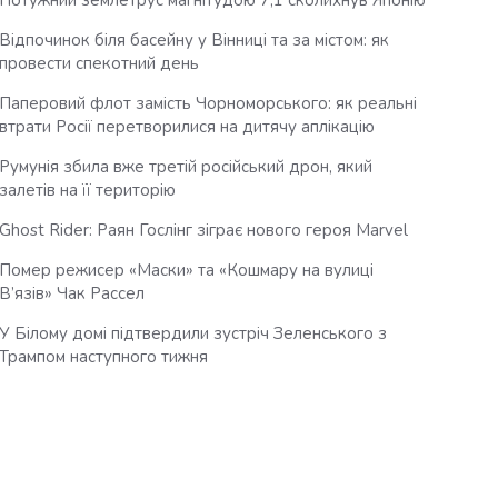
Потужний землетрус магнітудою 7,1 сколихнув Японію
Відпочинок біля басейну у Вінниці та за містом: як
провести спекотний день
Паперовий флот замість Чорноморського: як реальні
втрати Росії перетворилися на дитячу аплікацію
Румунія збила вже третій російський дрон, який
залетів на її територію
Ghost Rider: Раян Гослінг зіграє нового героя Marvel
Помер режисер «Маски» та «Кошмару на вулиці
В’язів» Чак Рассел
У Білому домі підтвердили зустріч Зеленського з
Трампом наступного тижня