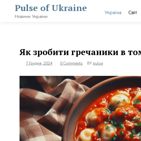
Skip
Pulse of Ukraine
to
Україна
Світ
content
Новини України
Як зробити гречаники в то
7 Грудня, 2024
0 Comments
BY
pulse