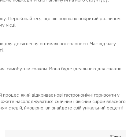
може пошкодити сир і вплинути на його структуру.
пу. Переконайтеся, що він повністю покритий розчином.
у місці.
ів для досягнення оптимальної солоності. Час від часу
і.
м, самобутнім смаком. Вона буде ідеальною для салатів,
процес, який відкриває нові гастрономічні горизонти у
зможете насолоджуватися смачним і якісним сиром власного
м спецій, ймовірно, ви знайдете свій унікальний рецепт!
Next: