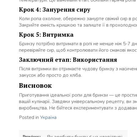
температури. Це важливий етап, оскільки гаряча ропа 
Крок 4: Занурення сиру
Коли ропа охолоне, обережно занурте свіжий сир в ро
Закрийте ємність кришкою та залиште її в прохолодном
Крок 5: Витримка
Бринзу потрібно витримати в ропі не менше ніж 5-7 дн
перевіряйте сир, щоб контролювати його смакові якост
Заключний етап: Використання
Після витримки ви отримаєте чудову бринзу з насичени
закусок або просто до хліба.
Висновок
Приготування ідеальної ропи для бринзи — це простий 
вашій кулінарії. Завдяки універсальному рецепту, ви 
виробництва. Не бійтеся експериментувати з додавання
Posted in
Україна
Навігація
Previous: