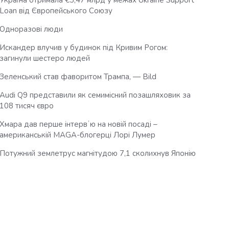
Україна отримала €3,47 млрд у межах Ukraine Support
Loan від Європейського Союзу
Одноразові люди
Искандер влучив у будинок під Кривим Рогом:
загинули шестеро людей
Зеленський став фаворитом Трампа, — Bild
Audi Q9 представили як семимісний позашляховик за
108 тисяч євро
Хмара дав перше інтервʼю на новій посаді –
американській MAGA-блогерці Лорі Лумер
Потужний землетрус магнітудою 7,1 сколихнув Японію