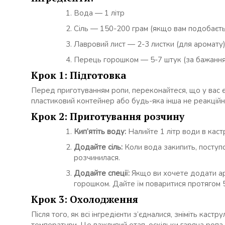
Вода — 1 літр
Сіль — 150-200 грам (якщо вам подобаєть
Лавровий лист — 2-3 листки (для аромату
Перець горошком — 5-7 штук (за бажанн
Крок 1: Підготовка
Перед приготуванням ропи, переконайтеся, що у вас є 
пластиковий контейнер або будь-яка інша не реакційна
Крок 2: Приготування розчину
Кип’ятіть воду:
Налийте 1 літр води в кастр
Додайте сіль:
Коли вода закипить, поступо
розчинилася.
Додайте спеції:
Якщо ви хочете додати ар
горошком. Дайте їм поваритися протягом 5
Крок 3: Охолодження
Після того, як всі інгредієнти з’єдналися, зніміть каст