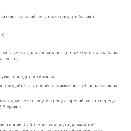
ся більш солоний смак, можна додати більше)
)
ям)
чиста ємність для зберігання. Це може бути скляна банка,
 ємність.
улю і доведіть до кипіння.
во додайте сіль, постійно помішуючи, щоб вона повністю
омату, можете вкинути в ропу лавровий лист та перець
-7 хвилин.
рулю з вогню. Дайте ропі охолонути до кімнатної