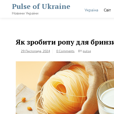
Skip
Pulse of Ukraine
to
Україна
Світ
content
Новини України
Як зробити ропу для бринз
29 Листопада, 2024
0 Comments
BY
pulse