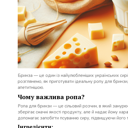
Бринза — це один із найулюбленіших українських сирів
розглянемо, як приготувати ідеальну ропу для бринз
апетитнішою.
Чому важлива ропа?
Ропа для бринзи — це сільовий розчин, в який занурю
зберігає смачні якості продукту, але й надає йому хар
допомагає запобігти псуванню сиру, підвищуючи його т
Інгредієнти: