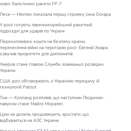
нової балістичної ракети FP-7
Леся — Нікітюк показала першу стрижку сина Оскара
У росії готують північнокорейський ракетний
підрозділ для ударів по Україні
Перехоплювачі, кошти на безпеку країни,
перенесення війни на територію росії: Євгеній Хмара
озвучив пріоритети для дипломатів
Умеров стане главою Служби зовнішньої розвідки
України
США досі обговорюють з Україною передачу їй
технологій Patriot
Том — Холланд розповів, що наступним Людиною-
павуком стане Майлз Моралес
Ціни на дизель продовжують зростати: що
відбувається на АЗС України