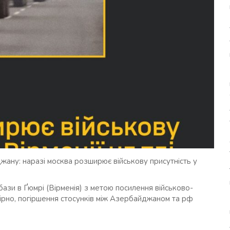
жану: наразі москва розширює військову присутність у
ази в Ґюмрі (Вірменія) з метою посилення військово-
вірно, погіршення стосунків між Азербайджаном та рф