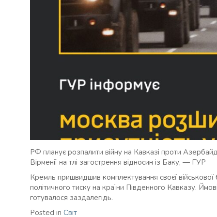
РФ планує розпалити війну на Кавказі проти Азербайд
Вірменії на тлі загострення відносин із Баку, — ГУР
Кремль пришвидшив комплектування своєї військової б
політичного тиску на країни Південного Кавказу. Ймо
готувалося заздалегідь.
Posted in
Світ