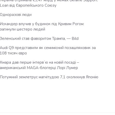
Україна отримала €3,47 млрд у межах Ukraine Support
Loan від Європейського Союзу
Одноразові люди
Искандер влучив у будинок під Кривим Рогом:
загинули шестеро людей
Зеленський став фаворитом Трампа, — Bild
Audi Q9 представили як семимісний позашляховик за
108 тисяч євро
Хмара дав перше інтервʼю на новій посаді –
американській MAGA-блогерці Лорі Лумер
Потужний землетрус магнітудою 7,1 сколихнув Японію