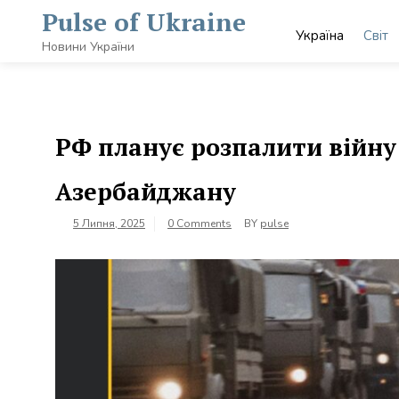
Skip
Pulse of Ukraine
to
Україна
Світ
content
Новини України
РФ планує розпалити війну
Азербайджану
5 Липня, 2025
0 Comments
BY
pulse