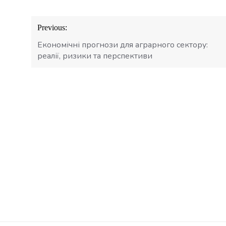
Навігація
Previous:
записів
Економічні прогнози для аграрного сектору:
реалії, ризики та перспективи